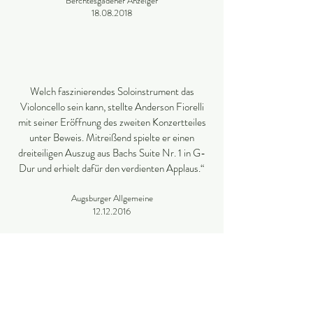
Berchtesgadener Anzeiger
18.08.2018
Welch faszinierendes Soloinstrument das
Violoncello sein kann, stellte Anderson Fiorelli
mit seiner Eröffnung des zweiten Konzertteiles
unter Beweis. Mitreißend spielte er einen
dreiteiligen Auszug aus Bachs Suite Nr. 1 in G-
Dur und erhielt dafür den verdienten Applaus.“
Augsburger Allgemeine
12.12.2016
Mit dem Concerto da Camera in d-Moll von